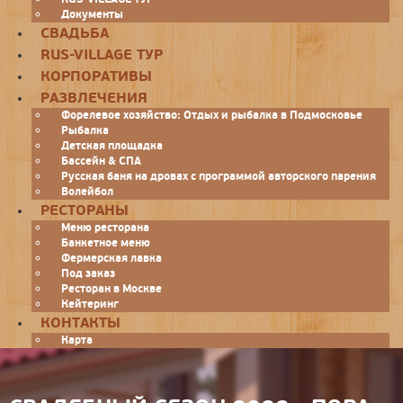
Документы
СВАДЬБА
RUS-VILLAGE ТУР
КОРПОРАТИВЫ
РАЗВЛЕЧЕНИЯ
Форелевое хозяйство: Отдых и рыбалка в Подмосковье
Рыбалка
Детская площадка
Бассейн & СПА
Русская баня на дровах с программой авторского парения
Волейбол
РЕСТОРАНЫ
Меню ресторана
Банкетное меню
Фермерская лавка
Под заказ
Ресторан в Москве
Кейтеринг
КОНТАКТЫ
Карта