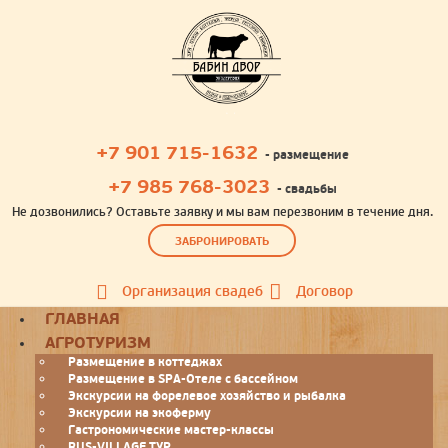
+7 901 715-1632
- размещение
+7 985 768-3023
- свадьбы
Не дозвонились? Оставьте заявку и мы вам перезвоним в течение дня.
ЗАБРОНИРОВАТЬ
Организация свадеб
Договор
Toggle
ГЛАВНАЯ
navigation
АГРОТУРИЗМ
Размещение в коттеджах
Размещение в SPA-Отеле с бассейном
Экскурсии на форелевое хозяйство и рыбалка
Экскурсии на экоферму
Гастрономические мастер-классы
RUS-VILLAGE ТУР