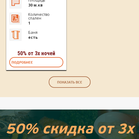
Площадь
30 м.кв
Количество
спален
1
Баня
есть
50% от 3х ночей
ПОДРОБНЕЕ
ПОКАЗАТЬ ВСЕ
50% скидка от 3х