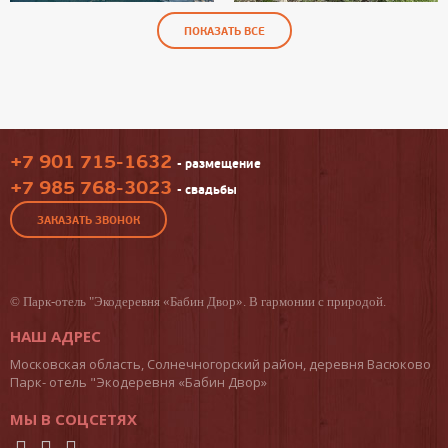
ПОКАЗАТЬ ВСЕ
+7 901 715-1632
- размещение
+7 985 768-3023
- свадьбы
ЗАКАЗАТЬ ЗВОНОК
©
Парк-отель
"Экодеревня «Бабин Двор». В гармонии с природой.
НАШ АДРЕС
Московская область, Солнечногорский район, деревня Васюково
Парк- отель "Экодеревня «Бабин Двор»
МЫ В СОЦСЕТЯХ