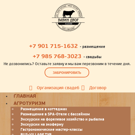
+7 901 715-1632
- размещение
+7 985 768-3023
- свадьбы
Не дозвонились? Оставьте заявку и мы вам перезвоним в течение дня.
ЗАБРОНИРОВАТЬ
Организация свадеб
Договор
Toggle
ГЛАВНАЯ
navigation
АГРОТУРИЗМ
Размещение в коттеджах
Размещение в SPA-Отеле с бассейном
Экскурсии на форелевое хозяйство и рыбалка
Экскурсии на экоферму
Гастрономические мастер-классы
RUS-VILLAGE ТУР