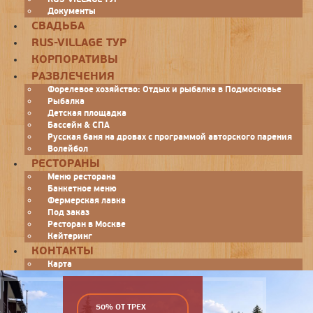
Документы
СВАДЬБА
RUS-VILLAGE ТУР
КОРПОРАТИВЫ
РАЗВЛЕЧЕНИЯ
Форелевое хозяйство: Отдых и рыбалка в Подмосковье
Рыбалка
Детская площадка
Бассейн & СПА
Русская баня на дровах с программой авторского парения
Волейбол
РЕСТОРАНЫ
Меню ресторана
Банкетное меню
Фермерская лавка
Под заказ
Ресторан в Москве
Кейтеринг
КОНТАКТЫ
Карта
50% ОТ ТРЕХ