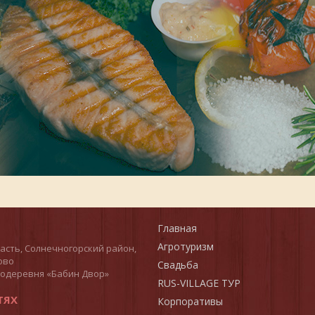
Главная
Агротуризм
асть, Солнечногорский район,
ово
Свадьба
кодеревня «Бабин Двор»
RUS-VILLAGE ТУР
ТЯХ
Корпоративы