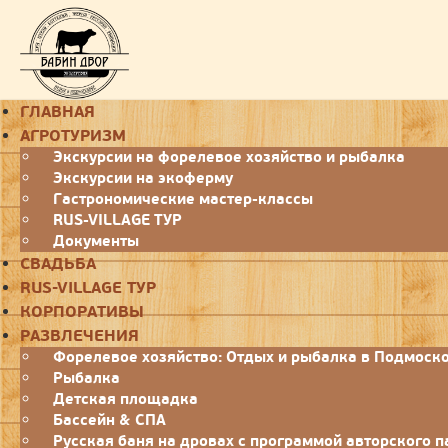
Toggle
ГЛАВНАЯ
navigation
АГРОТУРИЗМ
Экскурсии на форелевое хозяйство и рыбалка
Экскурсии на экоферму
Гастрономические мастер-классы
RUS-VILLAGE ТУР
Документы
СВАДЬБА
RUS-VILLAGE ТУР
КОРПОРАТИВЫ
РАЗВЛЕЧЕНИЯ
Форелевое хозяйство: Отдых и рыбалка в Подмоск
Рыбалка
Детская площадка
Бассейн & СПА
Русская баня на дровах с программой авторского 