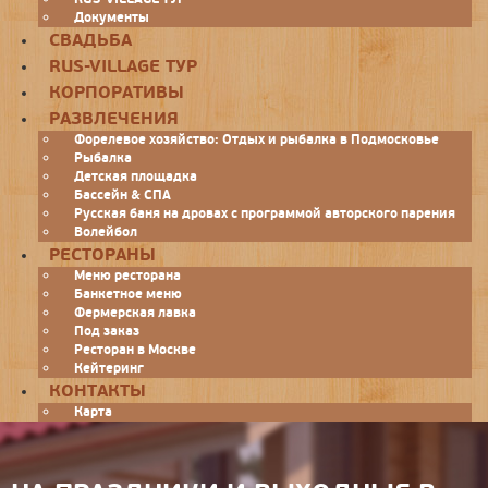
Документы
СВАДЬБА
RUS-VILLAGE ТУР
КОРПОРАТИВЫ
РАЗВЛЕЧЕНИЯ
Форелевое хозяйство: Отдых и рыбалка в Подмосковье
Рыбалка
Детская площадка
Бассейн & СПА
Русская баня на дровах с программой авторского парения
Волейбол
РЕСТОРАНЫ
Меню ресторана
Банкетное меню
Фермерская лавка
Под заказ
Ресторан в Москве
Кейтеринг
КОНТАКТЫ
Карта