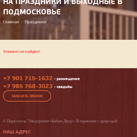
НА ПРАЗДНИКИ И ВЫХОДНЫЕ В
ПОДМОСКОВЬЕ
Главная
/
Праздники
Элемент не найден!
+7 901 715-1632
- размещение
+7 985 768-3023
- свадьбы
ЗАКАЗАТЬ ЗВОНОК
©
Парк-отель
"Экодеревня «Бабин Двор». В гармонии с природой.
НАШ АДРЕС