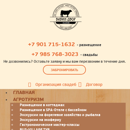
+7 901 715-1632
- размещение
+7 985 768-3023
- свадьбы
Не дозвонились? Оставьте заявку и мы вам перезвоним в течение дня.
ЗАБРОНИРОВАТЬ
Организация свадеб
Договор
Toggle
ГЛАВНАЯ
navigation
АГРОТУРИЗМ
Размещение в коттеджах
Размещение в SPA-Отеле с бассейном
Экскурсии на форелевое хозяйство и рыбалка
Экскурсии на экоферму
Гастрономические мастер-классы
RUS-VILLAGE ТУР