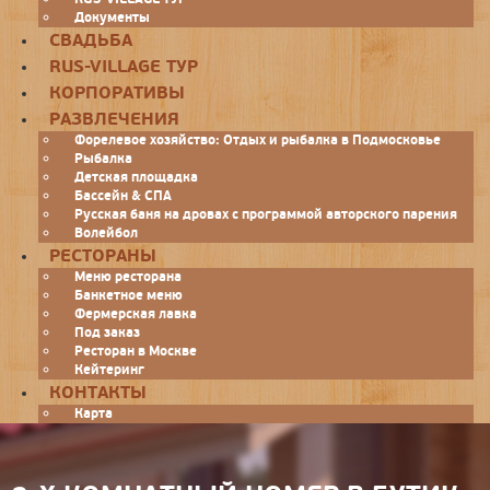
Документы
СВАДЬБА
RUS-VILLAGE ТУР
КОРПОРАТИВЫ
РАЗВЛЕЧЕНИЯ
Форелевое хозяйство: Отдых и рыбалка в Подмосковье
Рыбалка
Детская площадка
Бассейн & СПА
Русская баня на дровах с программой авторского парения
Волейбол
РЕСТОРАНЫ
Меню ресторана
Банкетное меню
Фермерская лавка
Под заказ
Ресторан в Москве
Кейтеринг
КОНТАКТЫ
Карта