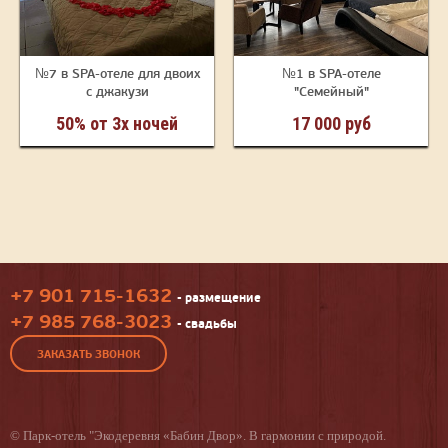
№7 в SPA-отеле для двоих
№1 в SPA-отеле
с джакузи
"Семейный"
50% от 3х ночей
17 000 руб
+7 901 715-1632
- размещение
+7 985 768-3023
- свадьбы
ЗАКАЗАТЬ ЗВОНОК
©
Парк-отель
"Экодеревня «Бабин Двор». В гармонии с природой.