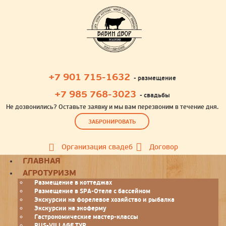
+7 901 715-1632
- размещение
+7 985 768-3023
- свадьбы
Не дозвонились? Оставьте заявку и мы вам перезвоним в течение дня.
ЗАБРОНИРОВАТЬ
Организация свадеб
Договор
Toggle
ГЛАВНАЯ
navigation
АГРОТУРИЗМ
Размещение в коттеджах
Размещение в SPA-Отеле с бассейном
Экскурсии на форелевое хозяйство и рыбалка
Экскурсии на экоферму
Гастрономические мастер-классы
RUS-VILLAGE ТУР