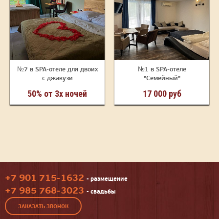
№7 в SPA-отеле для двоих
№1 в SPA-отеле
с джакузи
"Семейный"
50% от 3х ночей
17 000 руб
+7 901 715-1632
- размещение
+7 985 768-3023
- свадьбы
ЗАКАЗАТЬ ЗВОНОК