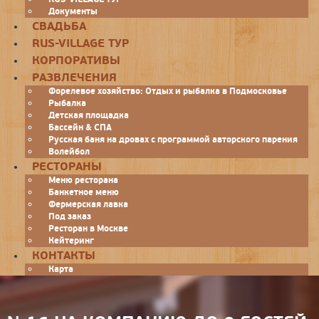
Документы
СВАДЬБА
RUS-VILLAGE ТУР
КОРПОРАТИВЫ
РАЗВЛЕЧЕНИЯ
Форелевое хозяйство: Отдых и рыбалка в Подмосковье
Рыбалка
Детская площадка
Бассейн & СПА
Русская баня на дровах с программой авторского парения
Волейбол
РЕСТОРАНЫ
Меню ресторана
Банкетное меню
Фермерская лавка
Под заказ
Ресторан в Москве
Кейтеринг
КОНТАКТЫ
Карта