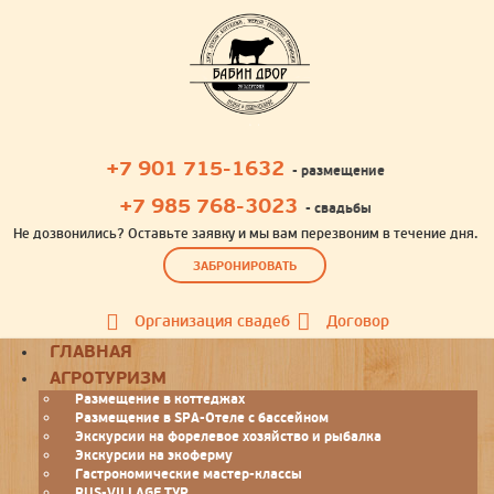
+7 901 715-1632
- размещение
+7 985 768-3023
- свадьбы
Не дозвонились? Оставьте заявку и мы вам перезвоним в течение дня.
ЗАБРОНИРОВАТЬ
Организация свадеб
Договор
Toggle
ГЛАВНАЯ
navigation
АГРОТУРИЗМ
Размещение в коттеджах
Размещение в SPA-Отеле с бассейном
Экскурсии на форелевое хозяйство и рыбалка
Экскурсии на экоферму
Гастрономические мастер-классы
RUS-VILLAGE ТУР