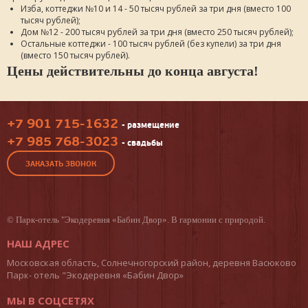
Изба, коттеджи №10 и 14 - 50 тысяч рублей за три дня (вместо 100
тысяч рублей);
Дом №12 - 200 тысяч рублей за три дня (вместо 250 тысяч рублей);
Остальные коттеджи - 100 тысяч рублей (без купели) за три дня
(вместо 150 тысяч рублей).
Цены действительны до конца августа!
+7 901 715-1632
- размещение
+7 985 768-3023
- свадьбы
ЗАКАЗАТЬ ЗВОНОК
©
Парк-отель
"Экодеревня «Бабин Двор». В гармонии с природой.
НАШ АДРЕС
Московская область, Солнечногорский район, деревня Васюково
Парк- отель "Экодеревня «Бабин Двор»
МЫ В СОЦСЕТЯХ