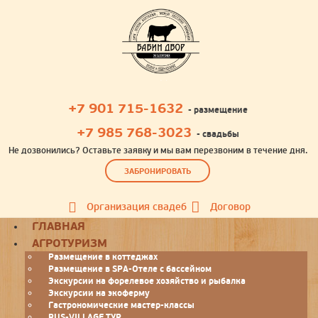
+7 901 715-1632
- размещение
+7 985 768-3023
- свадьбы
Не дозвонились? Оставьте заявку и мы вам перезвоним в течение дня.
ЗАБРОНИРОВАТЬ
Организация свадеб
Договор
Toggle
ГЛАВНАЯ
navigation
АГРОТУРИЗМ
Размещение в коттеджах
Размещение в SPA-Отеле с бассейном
Экскурсии на форелевое хозяйство и рыбалка
Экскурсии на экоферму
Гастрономические мастер-классы
RUS-VILLAGE ТУР