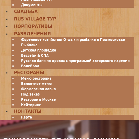
Документы
СВАДЬБА
RUS-VILLAGE ТУР
КОРПОРАТИВЫ
РАЗВЛЕЧЕНИЯ
Форелевое хозяйство: Отдых и рыбалка в Подмосковье
Рыбалка
Детская площадка
Бассейн & СПА
Русская баня на дровах с программой авторского парения
Волейбол
РЕСТОРАНЫ
Меню ресторана
Банкетное меню
Фермерская лавка
Под заказ
Ресторан в Москве
Кейтеринг
КОНТАКТЫ
Карта