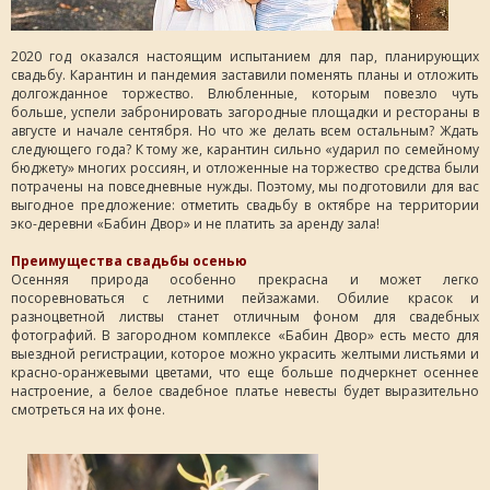
2020 год оказался настоящим испытанием для пар, планирующих
свадьбу. Карантин и пандемия заставили поменять планы и отложить
долгожданное торжество. Влюбленные, которым повезло чуть
больше, успели забронировать загородные площадки и рестораны в
августе и начале сентября. Но что же делать всем остальным? Ждать
следующего года? К тому же, карантин сильно «ударил по семейному
бюджету» многих россиян, и отложенные на торжество средства были
потрачены на повседневные нужды. Поэтому, мы подготовили для вас
выгодное предложение: отметить свадьбу в октябре на территории
эко-деревни «Бабин Двор» и не платить за аренду зала!
Преимущества свадьбы осенью
Осенняя природа особенно прекрасна и может легко
посоревноваться с летними пейзажами. Обилие красок и
разноцветной листвы станет отличным фоном для свадебных
фотографий. В загородном комплексе «Бабин Двор» есть место для
выездной регистрации, которое можно украсить желтыми листьями и
красно-оранжевыми цветами, что еще больше подчеркнет осеннее
настроение, а белое свадебное платье невесты будет выразительно
смотреться на их фоне.