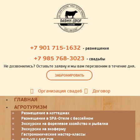
+7 901 715-1632
- размещение
+7 985 768-3023
- свадьбы
Не дозвонились? Оставьте заявку и мы вам перезвоним в течение дня.
ЗАБРОНИРОВАТЬ
Организация свадеб
Договор
Toggle
ГЛАВНАЯ
navigation
АГРОТУРИЗМ
Размещение в коттеджах
Размещение в SPA-Отеле с бассейном
Экскурсии на форелевое хозяйство и рыбалка
Экскурсии на экоферму
Гастрономические мастер-классы
RUS-VILLAGE ТУР