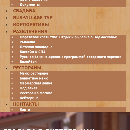
Документы
СВАДЬБА
RUS-VILLAGE ТУР
КОРПОРАТИВЫ
РАЗВЛЕЧЕНИЯ
Форелевое хозяйство: Отдых и рыбалка в Подмосковье
Рыбалка
Детская площадка
Бассейн & СПА
Русская баня на дровах с программой авторского парения
Волейбол
РЕСТОРАНЫ
Меню ресторана
Банкетное меню
Фермерская лавка
Под заказ
Ресторан в Москве
Кейтеринг
КОНТАКТЫ
Карта